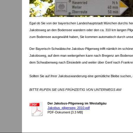
Egal ob Sie von der bayerischen Landeshauptstadt München durchs her
Jakobsweg an den Bodensee wandern oder den ca. 310 km langen Pilg
zum Bodensee ausgewählt haben, Sie kommen automatisch durch uns
Der
Bayerisch-Schwäbische Jakobus-Pilgerweg trifft nämlich im schöne
Jakobsweg, auf dem man weitergehen kann nach Bregenz am Bodensee (
dem Schwabenweg nach Einsiedeln und weiter über Genf nach Frankre
Sollten Sie auf Ihrer Jakobuswanderung eine gemütliche Bleibe suchen, d
BITTE RUFEN SIE UNS FRÜHZEITIG VON UNTERWEGS AN!
Der Jakobus-Pilgerweg im Westallgäu
Jakobus_pilgerweg_2010.pdf
PDF-Dokument [3.3 MB]