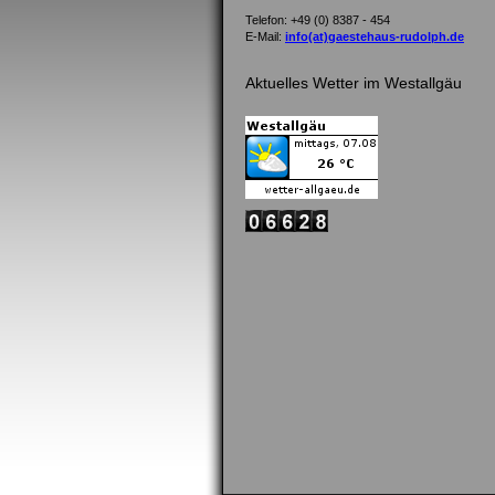
Telefon: +49 (0) 8387 - 454
E-Mail:
info(at)gaestehaus-rudolph.de
Aktuelles Wetter im Westallgäu